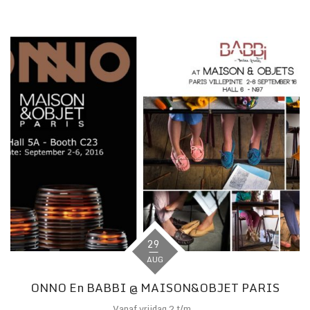
29
AUG
ONNO En BABBI @ MAISON&OBJET PARIS
Vanaf vrijdag 2 t/m...