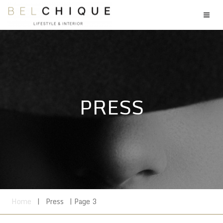
PRESS
Home
|
Press
| Page 3