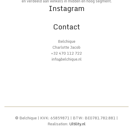
en verdeeld aan winkels in midden en hoog segment.
Instagram
Contact
Belchique
Charlotte Jacob
+32 470 112 722
info@belchique.nl
© Belchique | KVK: 65859871 | BTW: BE0781.782.881 |
Realisation:
Ultility.nl