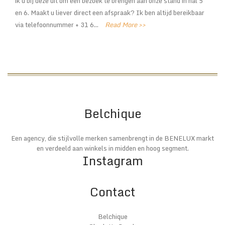
ik u bij deze uit om een bezoek te brengen aan onze stand in hal 5
en 6. Maakt u liever direct een afspraak? Ik ben altijd bereikbaar
via telefoonnummer + 31 6...
Read More >>
Belchique
Een agency, die stijlvolle merken samenbrengt in de BENELUX markt
en verdeeld aan winkels in midden en hoog segment.
Instagram
Contact
Belchique