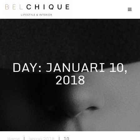
DAY:
JANUARI 10,
2018
Home
|
januari 2018
|
10